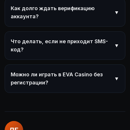
Как долго ждать верификацию
▼
аккаунта?
Что делать, если не приходит SMS-
▼
код?
Можно ли играть в EVA Casino без
▼
регистрации?