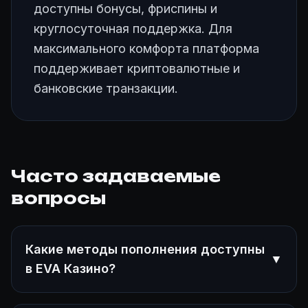
доступны бонусы, фриспины и
круглосуточная поддержка. Для
максимального комфорта платформа
поддерживает криптовалютные и
банковские транзакции.
Часто задаваемые
вопросы
Какие методы пополнения доступны
▼
в EVA Казино?