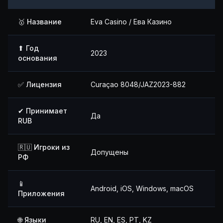
🥇 Название
Eva Casino / Ева Казино
⬆ Год
2023
основания
✅ Лицензия
Curaçao 8048/JAZ2023-882
✔ Принимает
Да
RUB
🇷🇺 Игроки из
Допущены
РФ
📱
Android, iOS, Windows, macOS
Приложения
🌐 Языки
RU, EN, ES, PT, KZ