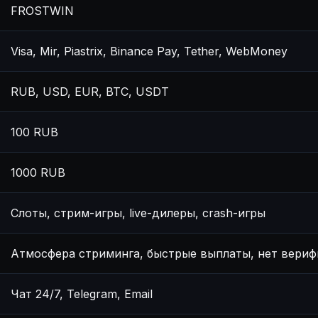
FROSTWIN
Visa, Mir, Piastrix, Binance Pay, Tether, WebMoney
RUB, USD, EUR, BTC, USDT
100 RUB
1000 RUB
Слоты, стрим-игры, live-дилеры, crash-игры
Атмосфера стриминга, быстрые выплаты, нет вери
Чат 24/7, Telegram, Email