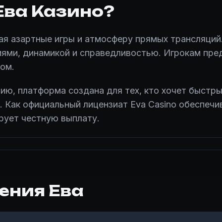
Ева Казино?
я азартные игры и атмосферу прямых трансляций.
ми, динамикой и справедливостью. Игрокам пред
ом.
ю, платформа создана для тех, кто хочет быстры
. Как официальный лицензиат Eva Casino обеспечи
рует честную выплату.
ения Ева