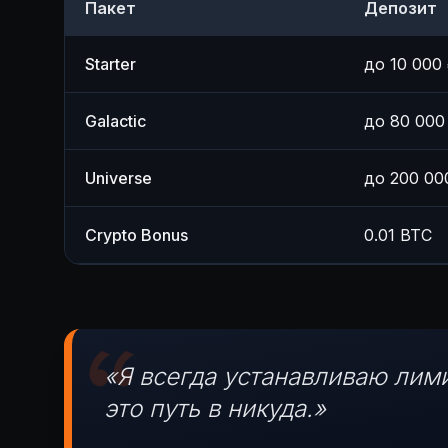
Пакет
Депозит
Starter
до 10 000
Galactic
до 80 000
Universe
до 200 00
Crypto Bonus
0.01 BTC
«Я всегда устанавливаю лим
это путь в никуда.»