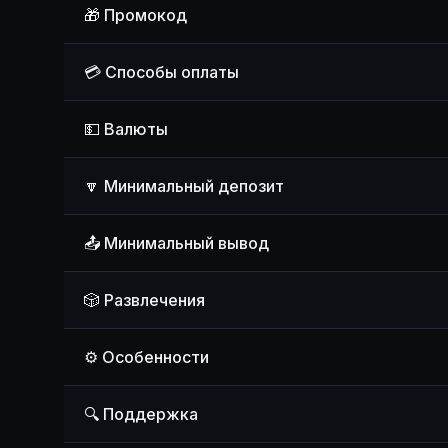
🎁 Промокод
💳 Способы оплаты
💵 Валюты
🔽 Минимальный депозит
📤 Минимальный вывод
🎲 Развлечения
⚙ Особенности
🔍 Поддержка