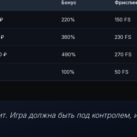
Бонус
Фриспи
 ₽
220%
150 FS
 ₽
360%
230 FS
0 ₽
490%
270 FS
100%
50 FS
ит. Игра должна быть под контролем, 