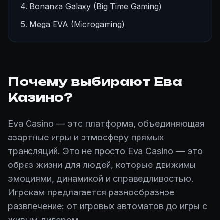
Bonanza Galaxy (Big Time Gaming)
Mega EVA (Microgaming)
Почему выбирают Ева
Казино?
Eva Casino — это платформа, объединяющая
азартные игры и атмосферу прямых
трансляций. Это не просто Eva Casino — это
образ жизни для людей, которые движимы
эмоциями, динамикой и справедливостью.
Игрокам предлагается разнообразное
развлечение: от игровых автоматов до игры с
живым дилером.