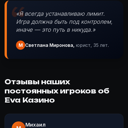
«Я всегда устанавливаю лимит.
Игра должна быть под контролем,
иначе — это путь в никуда.»
М
Светлана Миронова,
юрист, 35 лет.
Отзывы наших
постоянных игроков об
Eva Казино
Михаил