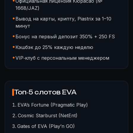
•
Официальная лицензия Кюрасао (№
1668/JAZ)
•
Вывод на карты, крипту, Piastrix за 1–10
минут
•
Бонус на первый депозит 350% + 250 FS
•
Кэшбэк до 25% каждую неделю
•
VIP‑клуб с персональным менеджером
Топ‑5 слотов EVA
EVA’s Fortune (Pragmatic Play)
Cosmic Starburst (NetEnt)
Gates of EVA (Play’n GO)