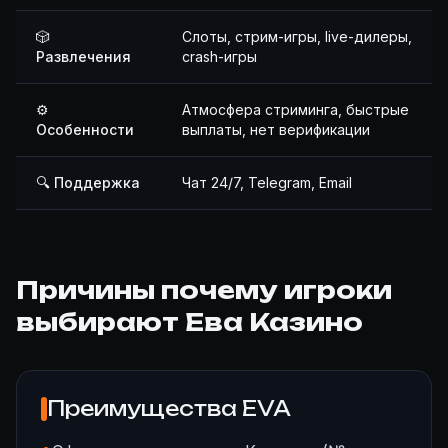
🎲
Слоты, стрим-игры, live-дилеры,
Развлечения
crash-игры
⚙
Атмосфера стриминга, быстрые
Особенности
выплаты, нет верификации
🔍 Поддержка
Чат 24/7, Telegram, Email
Причины почему игроки
выбирают Ева Казино
Преимущества EVA